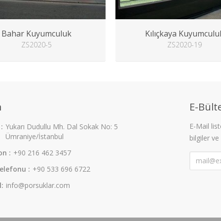
Bahar Kuyumculuk
Kılıçkaya Kuyumculu
ZS2020-5
ZS2020-19
m
E-Bülte
E-Mail li
:
Yukarı Dudullu Mh. Dal Sokak No: 5
Ümraniye/İstanbul
bilgiler ve
on :
+90 216 462 3457
elefonu :
+90 533 696 6722
l:
info@porsuklar.com