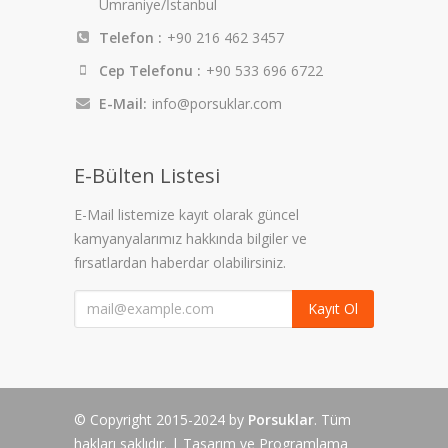
Ümraniye/İstanbul
Telefon :
+90 216 462 3457
Cep Telefonu :
+90 533 696 6722
E-Mail:
info@porsuklar.com
E-Bülten Listesi
E-Mail listemize kayıt olarak güncel
kamyanyalarımız hakkında bilgiler ve
fırsatlardan haberdar olabilirsiniz.
Kayıt Ol
© Copyright 2015-2024 by
Porsuklar
. Tüm
hakları saklıdır. | Tasarım ve Programlama