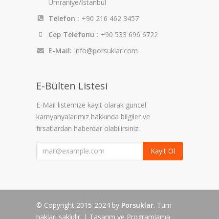
Ümraniye/İstanbul
Telefon :
+90 216 462 3457
Cep Telefonu :
+90 533 696 6722
E-Mail:
info@porsuklar.com
E-Bülten Listesi
E-Mail listemize kayıt olarak güncel
kamyanyalarımız hakkında bilgiler ve
fırsatlardan haberdar olabilirsiniz.
Kayıt Ol
© Copyright 2015-2024 by
Porsuklar
. Tüm
hakları saklıdır. | Tasarım ve Programlama