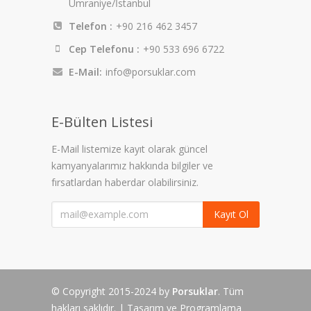
Ümraniye/İstanbul
Telefon :
+90 216 462 3457
Cep Telefonu :
+90 533 696 6722
E-Mail:
info@porsuklar.com
E-Bülten Listesi
E-Mail listemize kayıt olarak güncel
kamyanyalarımız hakkında bilgiler ve
fırsatlardan haberdar olabilirsiniz.
Kayıt Ol
© Copyright 2015-2024 by
Porsuklar
. Tüm
hakları saklıdır. | Tasarım ve Programlama