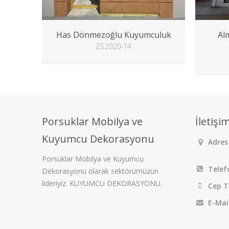
Has Dönmezoğlu Kuyumculuk
Al
ZS2020-14
Porsuklar Mobilya ve
İletişi
Kuyumcu Dekorasyonu
Adres 
Porsuklar Mobilya ve Kuyumcu
Telef
Dekorasyonu olarak sektörümüzün
lideriyiz. KUYUMCU DEKORASYONU.
Cep T
E-Mai