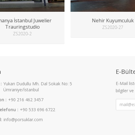
manya İstanbul Juwelier
Nehir Kuyumculuk
Trauringstudio
ZS2020-27
ZS2020-2
m
E-Bülte
E-Mail li
:
Yukarı Dudullu Mh. Dal Sokak No: 5
Ümraniye/İstanbul
bilgiler ve
on :
+90 216 462 3457
elefonu :
+90 533 696 6722
l:
info@porsuklar.com