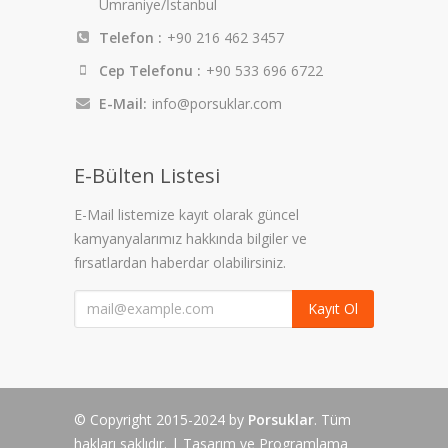
Ümraniye/İstanbul
Telefon :
+90 216 462 3457
Cep Telefonu :
+90 533 696 6722
E-Mail:
info@porsuklar.com
E-Bülten Listesi
E-Mail listemize kayıt olarak güncel
kamyanyalarımız hakkında bilgiler ve
fırsatlardan haberdar olabilirsiniz.
Kayıt Ol
© Copyright 2015-2024 by
Porsuklar
. Tüm
hakları saklıdır. | Tasarım ve Programlama