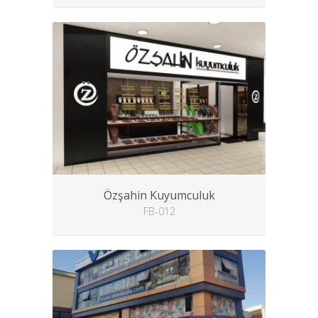
Özşahin Kuyumculuk
FB-012